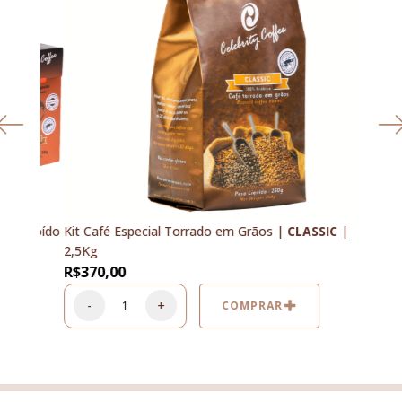
 Moído
Kit Café Especial Torrado em Grãos |
CLASSIC
|
Café E
IC
2,5Kg
R$
43,
R$
370,00
-
-
+
COMPRAR