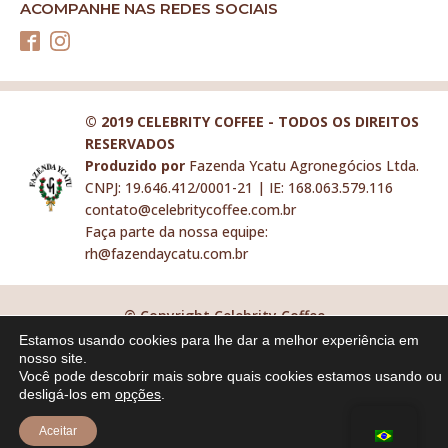
ACOMPANHE NAS REDES SOCIAIS
© 2019 CELEBRITY COFFEE - TODOS OS DIREITOS
RESERVADOS
Produzido por
Fazenda Ycatu Agronegócios Ltda.
CNPJ: 19.646.412/0001-21 | IE: 168.063.579.116
contato@celebritycoffee.com.br
Faça parte da nossa equipe:
rh@fazendaycatu.com.br
© Copyright Celebrity Coffee
Estamos usando cookies para lhe dar a melhor experiência em
nosso site.
Você pode descobrir mais sobre quais cookies estamos usando ou
desligá-los em
opções
.
Aceitar