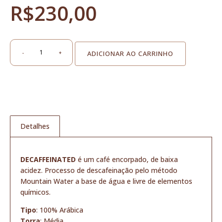
R$
230,00
-
+
ADICIONAR AO CARRINHO
Café
Especial
Torrado
em
Grãos
1kg
+
Detalhes
Café
Especial
em
Cápsulas
DECAFFEINATED
é um café encorpado, de baixa
10
acidez. Processo de descafeinação pelo método
unidades
Mountain Water a base de água e livre de elementos
|
químicos.
DECAFFEINATED
quantidade
Tipo
: 100% Arábica
Torra
: Média