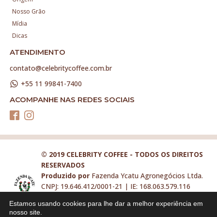
Nosso Grão
Mídia
Dicas
ATENDIMENTO
contato@celebritycoffee.com.br
+55 11 99841-7400
ACOMPANHE NAS REDES SOCIAIS
© 2019 CELEBRITY COFFEE - TODOS OS DIREITOS
RESERVADOS
Produzido por
Fazenda Ycatu Agronegócios Ltda.
CNPJ: 19.646.412/0001-21 | IE: 168.063.579.116
contato@celebritycoffee.com.br
Estamos usando cookies para lhe dar a melhor experiência em
Faça parte da nossa equipe:
nosso site.