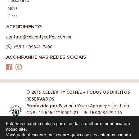
Nosso Grão
Mídia
Dicas
ATENDIMENTO
contato@celebritycoffee.com.br
+55 11 99841-7400
ACOMPANHE NAS REDES SOCIAIS
© 2019 CELEBRITY COFFEE - TODOS OS DIREITOS
RESERVADOS
Produzido por
Fazenda Ycatu Agronegócios Ltda.
CNPJ: 19.646.412/0001-21 | IE: 168.063.579.116
contato@celebritycoffee.com.br
Estamos usando cookies para lhe dar a melhor experiência em
Faça parte da nossa equipe:
nosso site.
rh@fazendaycatu.com.br
Você pode descobrir mais sobre quais cookies estamos usando