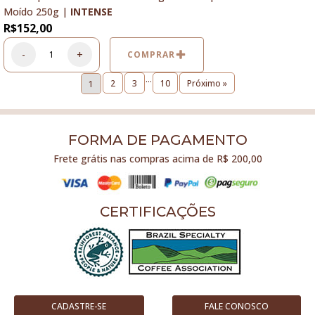
Moído 250g |
INTENSE
R$
152,00
-
+
COMPRAR
…
2
3
10
Próximo »
1
FORMA DE PAGAMENTO
Frete grátis nas compras acima de R$ 200,00
CERTIFICAÇÕES
CADASTRE-SE
FALE CONOSCO