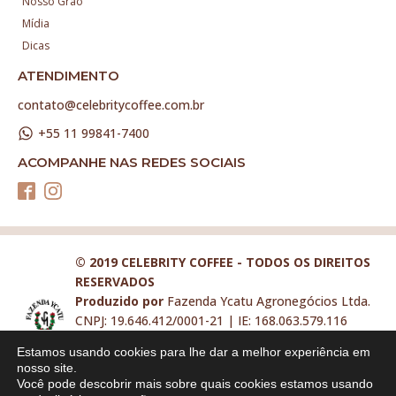
Nosso Grão
Mídia
Dicas
ATENDIMENTO
contato@celebritycoffee.com.br
+55 11 99841-7400
ACOMPANHE NAS REDES SOCIAIS
© 2019 CELEBRITY COFFEE - TODOS OS DIREITOS
RESERVADOS
Produzido por
Fazenda Ycatu Agronegócios Ltda.
CNPJ: 19.646.412/0001-21 | IE: 168.063.579.116
contato@celebritycoffee.com.br
Estamos usando cookies para lhe dar a melhor experiência em
Faça parte da nossa equipe:
nosso site.
rh@fazendaycatu.com.br
Você pode descobrir mais sobre quais cookies estamos usando