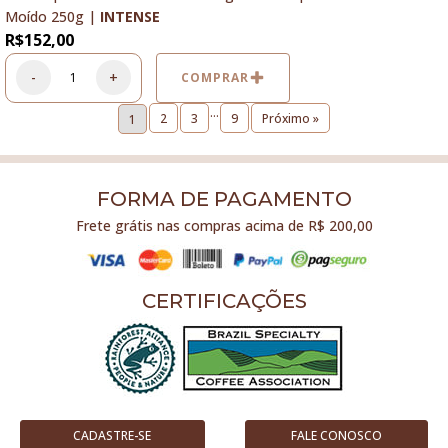
Moído 250g |
INTENSE
R$
152,00
-
+
COMPRAR
…
2
3
9
Próximo »
1
FORMA DE PAGAMENTO
Frete grátis nas compras acima de R$ 200,00
CERTIFICAÇÕES
CADASTRE-SE
FALE CONOSCO