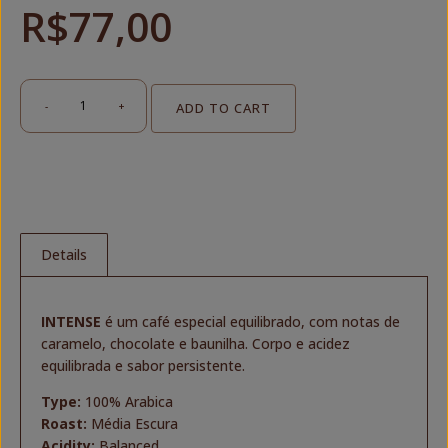
R$
77,00
-
+
ADD TO CART
Café
Especial
Torrado
em
Grãos
250g
+
Details
Café
Especial
Torrado
e
INTENSE
é um café especial equilibrado, com notas de
Moído
caramelo, chocolate e baunilha. Corpo e acidez
250g
equilibrada e sabor persistente.
|
INTENSE
Type:
100% Arabica
quantity
Roast:
Média Escura
Acidity:
Balanced