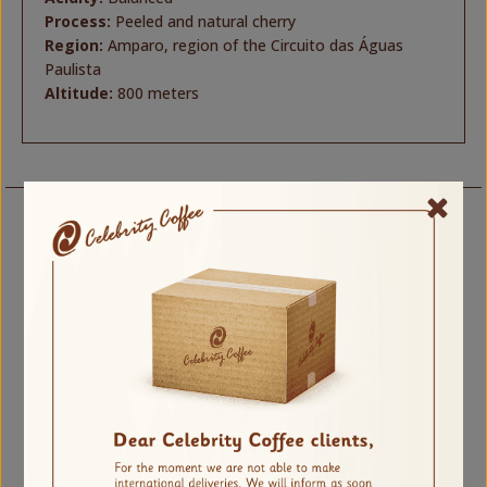
Process:
Peeled and natural cherry
Region:
Amparo, region of the Circuito das Águas
Paulista
Altitude:
800 meters
Related products